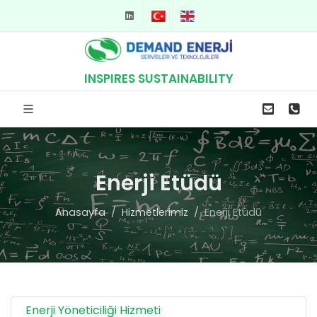
TR
EN
INSPIRES SUSTAINABILITY
Enerji Etüdü
Anasayfa
Hizmetlerimiz
Enerji Etüdü
Enerji Yöneticiliği Hizmeti