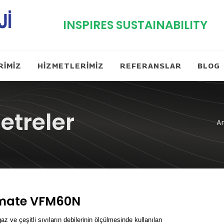
INSPIRES SUSTAINABILITY
RİMİZ
HİZMETLERİMİZ
REFERANSLAR
BLOG
etreler
A
mate VFM60N
az ve çeşitli sıvıların debilerinin ölçülmesinde kullanılan