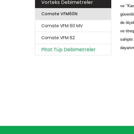
Vorteks Debimetreler
ve ‘’Kar
Comate VFM60N
güvenil
de ölçeb
Comate VFM 60 MV
ve titre
Comate VFM 62
sahipti
dayanım 
Pitot Tüp Debimetreler