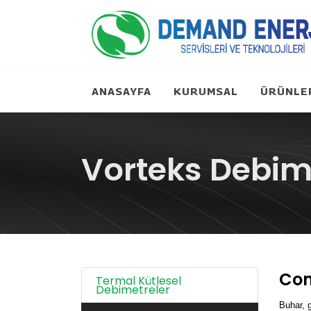
ANASAYFA
KURUMSAL
ÜRÜNLE
Vorteks Debim
Co
Termal Kütlesel
Debimetreler
Buhar, g