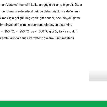
man Vorteks’’ teorisini kullanan güçlü bir akış ölçerdir. Daha
ir performans elde edebilmek ve daha düşük hız değerlerini
ilmek için geliştirilmiş eşsiz çift-sensör, özel sinyal işleme
şim sinyallerini elimine eden anti-vibrasyon sistemine
r. <=150 °C; <=250 °C ve <=350 °C gibi üç farklı sıcaklık
aralıklarında flanşlı ve wafer tip olarak üretilmektedir.